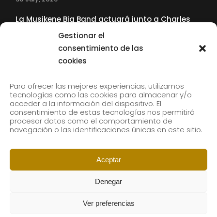
La Musikene Big Band actuará junto a Charles
Tolliver en el 61 Jazzaldia
Gestionar el
17 July, 2026
consentimiento de las
cookies
SUBSCRIBE TO OUR NEWSLETTER
Para ofrecer las mejores experiencias, utilizamos
tecnologías como las cookies para almacenar y/o
acceder a la información del dispositivo. El
consentimiento de estas tecnologías nos permitirá
Subscribe to our newsletter to receive our news by
procesar datos como el comportamiento de
email.
navegación o las identificaciones únicas en este sitio.
Aceptar
Denegar
Ver preferencias