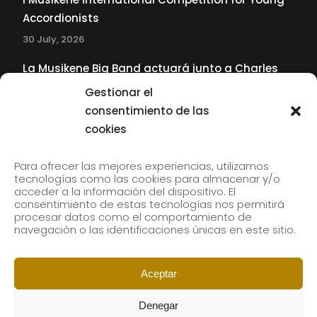
Accordionists
30 July, 2026
La Musikene Big Band actuará junto a Charles
Tolliver en el 61 Jazzaldia
Gestionar el
17 July, 2026
consentimiento de las
cookies
SUBSCRIBE TO OUR NEWSLETTER
Para ofrecer las mejores experiencias, utilizamos
tecnologías como las cookies para almacenar y/o
acceder a la información del dispositivo. El
consentimiento de estas tecnologías nos permitirá
Subscribe to our newsletter to receive our news by
procesar datos como el comportamiento de
email.
navegación o las identificaciones únicas en este sitio.
Aceptar
Denegar