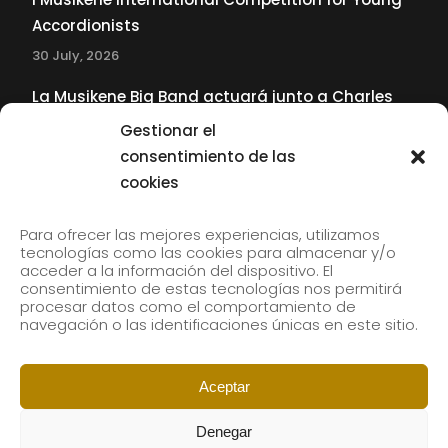
Accordionists
30 July, 2026
La Musikene Big Band actuará junto a Charles
Tolliver en el 61 Jazzaldia
Gestionar el
17 July, 2026
consentimiento de las
cookies
SUBSCRIBE TO OUR NEWSLETTER
Para ofrecer las mejores experiencias, utilizamos
tecnologías como las cookies para almacenar y/o
acceder a la información del dispositivo. El
consentimiento de estas tecnologías nos permitirá
Subscribe to our newsletter to receive our news by
procesar datos como el comportamiento de
email.
navegación o las identificaciones únicas en este sitio.
Aceptar
Denegar