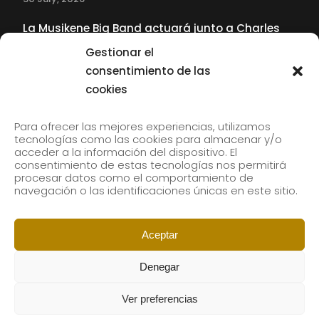
La Musikene Big Band actuará junto a Charles
Tolliver en el 61 Jazzaldia
Gestionar el
17 July, 2026
consentimiento de las
cookies
SUBSCRIBE TO OUR NEWSLETTER
Para ofrecer las mejores experiencias, utilizamos
tecnologías como las cookies para almacenar y/o
acceder a la información del dispositivo. El
consentimiento de estas tecnologías nos permitirá
Subscribe to our newsletter to receive our news by
procesar datos como el comportamiento de
email.
navegación o las identificaciones únicas en este sitio.
Aceptar
Denegar
Ver preferencias