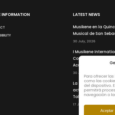
 INFORMATION
LATEST NEWS
Musikene en la Quin
ACT
Musical de San Seba
IBILITY
30 July, 2026
I Musikene Internatio
Competition for You
Ge
Accordionists
30 July, 2026
Para ofrecer las
como las cookie
La Musikene Big Ban
del dispositivo.
actuará junto a Cha
permitirá proc
navegación o las
Tolliver en el 61 Jazz
17 July, 2026
Aceptar