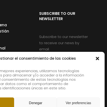
SUBSCRIBE TO OUR
NEWSLETTER
cena
stián
Subscribe to our newsletter
to receive our news by
nal
email.
ng
stionar el consentimiento de las cookies
 mejores experiencias, utilizamos tecnologías
s para almacenar y/o acceder a la información
d
 El consentimiento de estas tecnologías nos
rles
esar datos como el comportamiento de
 identificaciones únicas en este sitio.
aldia
Denegar
Ver preferencias