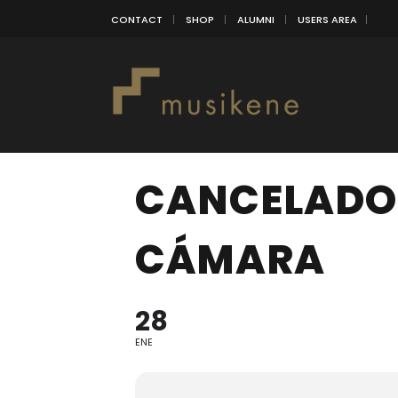
CONTACT
SHOP
ALUMNI
USERS AREA
CANCELADO!
CÁMARA
28
ENE