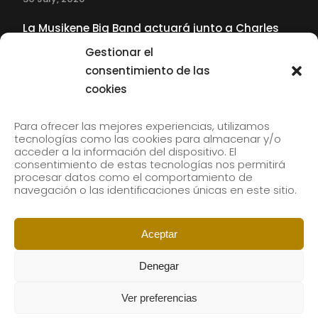
La Musikene Big Band actuará junto a Charles
Tolliver en el 61 Jazzaldia
Gestionar el
17 July, 2026
consentimiento de las
cookies
SUBSCRIBE TO OUR NEWSLETTER
Para ofrecer las mejores experiencias, utilizamos
tecnologías como las cookies para almacenar y/o
acceder a la información del dispositivo. El
consentimiento de estas tecnologías nos permitirá
Subscribe to our newsletter to receive our news by
procesar datos como el comportamiento de
email.
navegación o las identificaciones únicas en este sitio.
Aceptar
Denegar
Ver preferencias