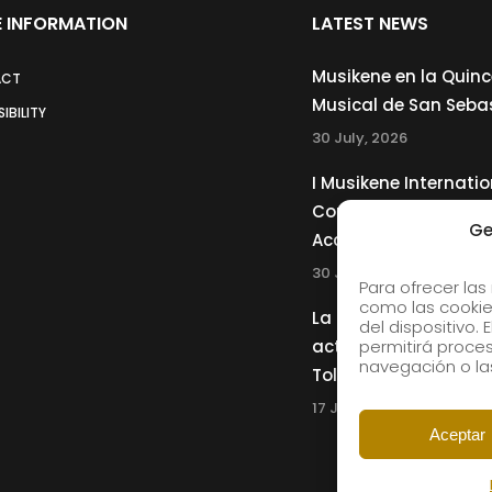
 INFORMATION
LATEST NEWS
Musikene en la Quin
ACT
Musical de San Seba
IBILITY
30 July, 2026
I Musikene Internatio
Competition for You
Ge
Accordionists
30 July, 2026
Para ofrecer las
como las cookie
La Musikene Big Ban
del dispositivo.
actuará junto a Cha
permitirá proc
navegación o las
Tolliver en el 61 Jazz
17 July, 2026
Aceptar