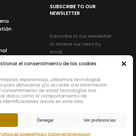
SUBSCRIBE TO OUR
NEWSLETTER
cena
stián
Subscribe to our newsletter
to receive our news by
nal
email.
ng
stionar el consentimiento de las cookies
 mejores experiencias, utilizamos tecnologías
s para almacenar y/o acceder a la información
d
 El consentimiento de estas tecnologías nos
rles
esar datos como el comportamiento de
 identificaciones únicas en este sitio.
aldia
Denegar
Ver preferencias
Política de cookies
Privacy Statement
Impressum