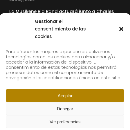
La Musikene Big Band actuará junto a Charles
Tolliver en el 61 Jazzaldia
Gestionar el
17 July, 2026
consentimiento de las
cookies
SUBSCRIBE TO OUR NEWSLETTER
Para ofrecer las mejores experiencias, utilizamos
tecnologías como las cookies para almacenar y/o
acceder a la información del dispositivo. El
consentimiento de estas tecnologías nos permitirá
Subscribe to our newsletter to receive our news by
procesar datos como el comportamiento de
email.
navegación o las identificaciones únicas en este sitio.
Aceptar
Denegar
Ver preferencias