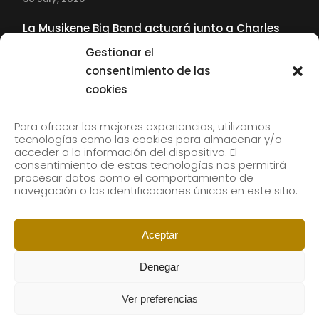
La Musikene Big Band actuará junto a Charles
Tolliver en el 61 Jazzaldia
Gestionar el
17 July, 2026
consentimiento de las
cookies
SUBSCRIBE TO OUR NEWSLETTER
Para ofrecer las mejores experiencias, utilizamos
tecnologías como las cookies para almacenar y/o
acceder a la información del dispositivo. El
consentimiento de estas tecnologías nos permitirá
Subscribe to our newsletter to receive our news by
procesar datos como el comportamiento de
email.
navegación o las identificaciones únicas en este sitio.
Aceptar
Denegar
Ver preferencias