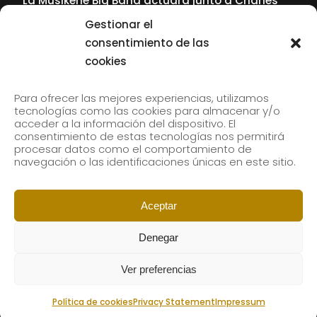
La Musikene Big Band actuará junto a Charles
Tolliver en el 61 Jazzaldia
Gestionar el
17 July, 2026
consentimiento de las
cookies
SUBSCRIBE TO OUR NEWSLETTER
Para ofrecer las mejores experiencias, utilizamos
tecnologías como las cookies para almacenar y/o
acceder a la información del dispositivo. El
consentimiento de estas tecnologías nos permitirá
Subscribe to our newsletter to receive our news by
procesar datos como el comportamiento de
email.
navegación o las identificaciones únicas en este sitio.
Aceptar
Denegar
Ver preferencias
Política de cookies
Privacy Statement
Impressum