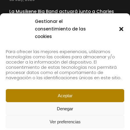
La Musikene Big Band actuará junto a Charles
Tolliver en el 61 Jazzaldia
Gestionar el
17 July, 2026
consentimiento de las
cookies
SUBSCRIBE TO OUR NEWSLETTER
Para ofrecer las mejores experiencias, utilizamos
tecnologías como las cookies para almacenar y/o
acceder a la información del dispositivo. El
consentimiento de estas tecnologías nos permitirá
Subscribe to our newsletter to receive our news by
procesar datos como el comportamiento de
email.
navegación o las identificaciones únicas en este sitio.
Aceptar
Denegar
Ver preferencias