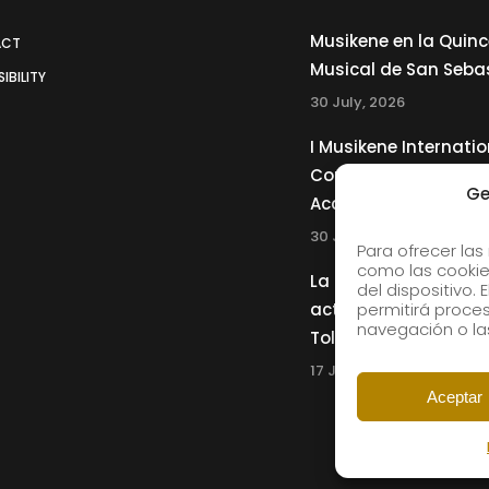
Musikene en la Quin
ACT
Musical de San Seba
IBILITY
30 July, 2026
I Musikene Internatio
Competition for You
Ge
Accordionists
30 July, 2026
Para ofrecer las
como las cookie
La Musikene Big Ban
del dispositivo.
actuará junto a Cha
permitirá proc
navegación o las
Tolliver en el 61 Jazz
17 July, 2026
Aceptar