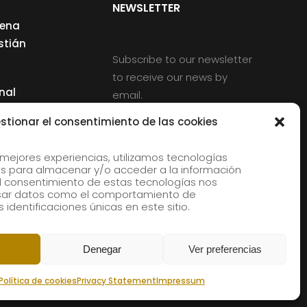
NEWSLETTER
cena
stián
Subscribe to our newsletter
to receive our news by
nal
email.
ng
stionar el consentimiento de las cookies
 mejores experiencias, utilizamos tecnologías
s para almacenar y/o acceder a la información
d
 El consentimiento de estas tecnologías nos
rles
esar datos como el comportamiento de
 identificaciones únicas en este sitio.
aldia
Denegar
Ver preferencias
Política de cookies
Privacy Statement
Impressum