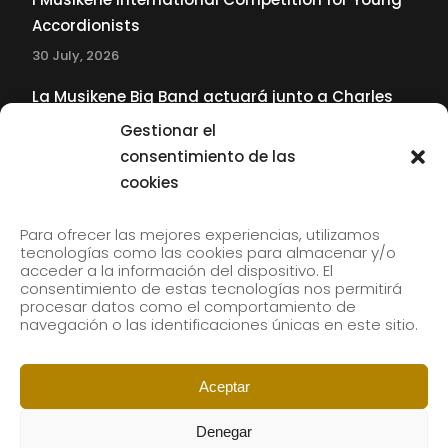
Accordionists
30 July, 2026
La Musikene Big Band actuará junto a Charles
Tolliver en el 61 Jazzaldia
Gestionar el
17 July, 2026
consentimiento de las
cookies
SUBSCRIBE TO OUR NEWSLETTER
Para ofrecer las mejores experiencias, utilizamos
tecnologías como las cookies para almacenar y/o
acceder a la información del dispositivo. El
consentimiento de estas tecnologías nos permitirá
Subscribe to our newsletter to receive our news by
procesar datos como el comportamiento de
email.
navegación o las identificaciones únicas en este sitio.
Aceptar
Denegar