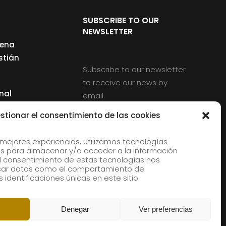
SUBSCRIBE TO OUR
NEWSLETTER
cena
stián
Subscribe to our newsletter
to receive our news by
nal
email.
ng
stionar el consentimiento de las cookies
 mejores experiencias, utilizamos tecnologías
s para almacenar y/o acceder a la información
d
 El consentimiento de estas tecnologías nos
rles
esar datos como el comportamiento de
 identificaciones únicas en este sitio.
aldia
Denegar
Ver preferencias