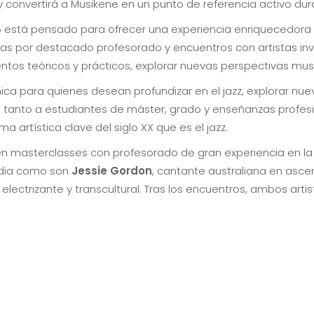
 convertirá a Musikene en un punto de referencia activo duran
5 está pensado para ofrecer una experiencia enriquecedora
das por destacado profesorado y encuentros con artistas inv
tos teóricos y prácticos, explorar nuevas perspectivas musica
ca para quienes desean profundizar en el jazz, explorar nue
igido tanto a estudiantes de máster, grado y enseñanzas pro
artística clave del siglo XX que es el jazz.
yen masterclasses con profesorado de gran experiencia en l
aldia como son
Jessie Gordon
, cantante australiana en asce
 electrizante y transcultural. Tras los encuentros, ambos arti