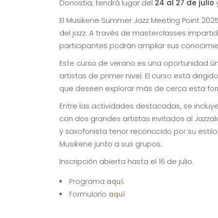
Donostia, tendrá lugar del
24 al 27 de julio
y
El Musikene Summer Jazz Meeting Point 202
del jazz. A través de masterclasses imparti
participantes podrán ampliar sus conocimien
Este curso de verano es una oportunidad úni
artistas de primer nivel. El curso está dir
que deseen explorar más de cerca esta forma 
Entre las actividades destacadas, se inclu
con dos grandes artistas invitados al Jazz
y saxofonista tenor reconocido por su estilo
Musikene junto a sus grupos.
Inscripción abierta hasta el 16 de julio.
Programa
aquí.
Formulario
aquí