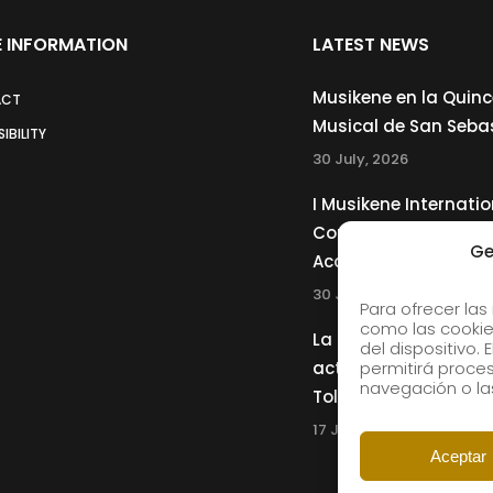
 INFORMATION
LATEST NEWS
Musikene en la Quin
ACT
Musical de San Seba
IBILITY
30 July, 2026
I Musikene Internatio
Competition for You
Ge
Accordionists
30 July, 2026
Para ofrecer las
como las cookie
La Musikene Big Ban
del dispositivo.
actuará junto a Cha
permitirá proc
navegación o las
Tolliver en el 61 Jazz
17 July, 2026
Aceptar