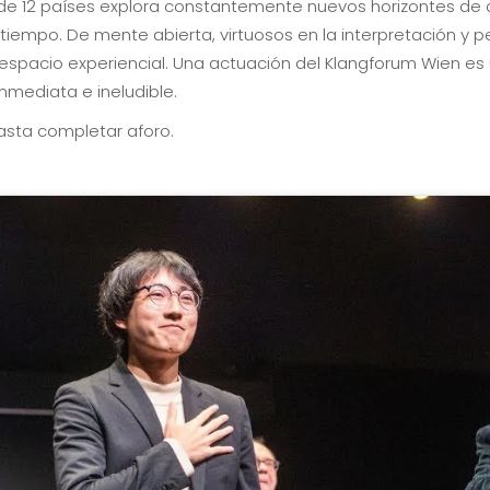
e 12 países explora constantemente nuevos horizontes de cre
empo. De mente abierta, virtuosos en la interpretación y p
el espacio experiencial. Una actuación del Klangforum Wien e
inmediata e ineludible.
hasta completar aforo.