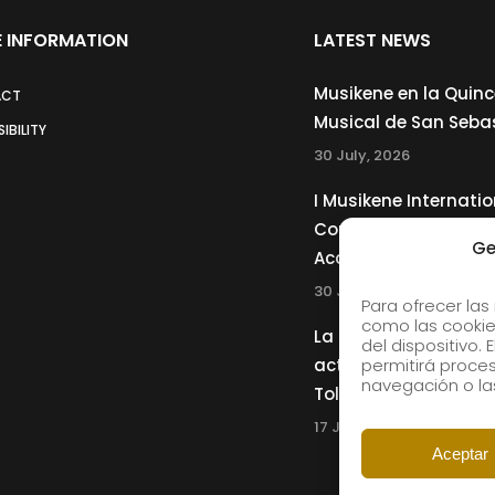
 INFORMATION
LATEST NEWS
Musikene en la Quin
ACT
Musical de San Seba
IBILITY
30 July, 2026
I Musikene Internatio
Competition for You
Ge
Accordionists
30 July, 2026
Para ofrecer las
como las cookie
La Musikene Big Ban
del dispositivo.
actuará junto a Cha
permitirá proc
navegación o las
Tolliver en el 61 Jazz
17 July, 2026
Aceptar