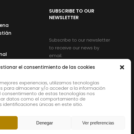
SUBSCRIBE TO OUR
NEWSLETTER
cena
stián
Subscribe to our newsletter
to receive our news by
nal
email.
ng
stionar el consentimiento de las cookies
 mejores experiencias, utilizamos tecnologías
s para almacenar y/o acceder a la información
d
 El consentimiento de estas tecnologías nos
rles
esar datos como el comportamiento de
 identificaciones únicas en este sitio.
aldia
Denegar
Ver preferencias