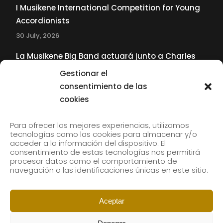
I Musikene International Competition for Young
Accordionists
30 July, 2026
La Musikene Big Band actuará junto a Charles
Tolliver en el 61 Jazzaldia
Gestionar el
17 July, 2026
consentimiento de las
cookies
SUBSCRIBE TO OUR NEWSLETTER
Para ofrecer las mejores experiencias, utilizamos
tecnologías como las cookies para almacenar y/o
acceder a la información del dispositivo. El
consentimiento de estas tecnologías nos permitirá
Subscribe to our newsletter to receive our news by
procesar datos como el comportamiento de
email.
navegación o las identificaciones únicas en este sitio.
Aceptar