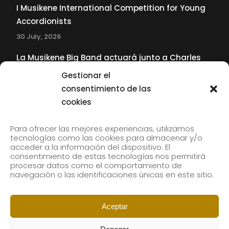
I Musikene International Competition for Young
Accordionists
30 July, 2026
La Musikene Big Band actuará junto a Charles
Tolliver en el 61 Jazzaldia
Gestionar el
17 July, 2026
consentimiento de las
cookies
SUBSCRIBE TO OUR NEWSLETTER
Para ofrecer las mejores experiencias, utilizamos
tecnologías como las cookies para almacenar y/o
acceder a la información del dispositivo. El
consentimiento de estas tecnologías nos permitirá
Subscribe to our newsletter to receive our news by
procesar datos como el comportamiento de
email.
navegación o las identificaciones únicas en este sitio.
Aceptar