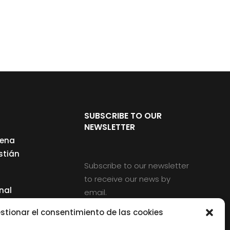
SUBSCRIBE TO OUR
NEWSLETTER
cena
stián
Subscribe to our newsletter
to receive our news by
nal
email.
ng
stionar el consentimiento de las cookies