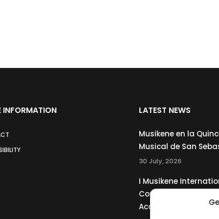
 INFORMATION
LATEST NEWS
Musikene en la Quin
ACT
Musical de San Seba
IBILITY
30 July, 2026
I Musikene Internatio
Competition for You
Ge
Accordionists