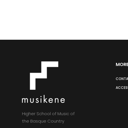
MORE
CONT
ACCESS
Higher School of Music of
the Basque Country