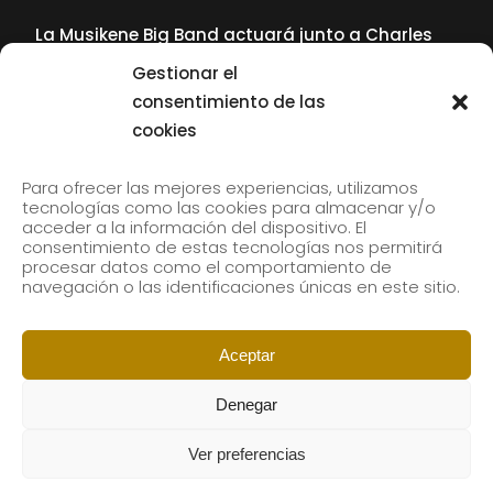
La Musikene Big Band actuará junto a Charles
Tolliver en el 61 Jazzaldia
Gestionar el
17 July, 2026
consentimiento de las
cookies
SUBSCRIBE TO OUR NEWSLETTER
Para ofrecer las mejores experiencias, utilizamos
tecnologías como las cookies para almacenar y/o
acceder a la información del dispositivo. El
consentimiento de estas tecnologías nos permitirá
Subscribe to our newsletter to receive our news by
procesar datos como el comportamiento de
email.
navegación o las identificaciones únicas en este sitio.
Aceptar
Denegar
Ver preferencias