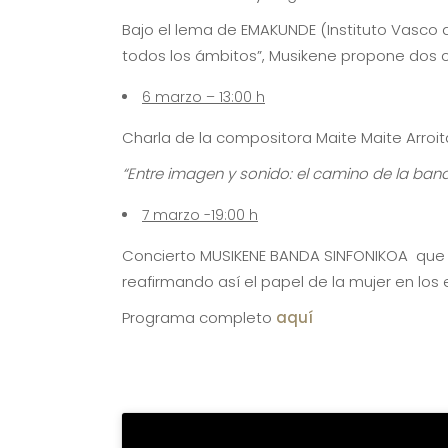
Bajo el lema de EMAKUNDE (Instituto Vasco 
todos los ámbitos”, Musikene propone dos ci
6 marzo – 13:00 h
Charla de la compositora Maite Maite Arroita
“Entre imagen y sonido: el camino de la ba
7 marzo -19:00 h
Concierto MUSIKENE BANDA SINFONIKOA que co
reafirmando así el papel de la mujer en los 
Programa completo
aquí