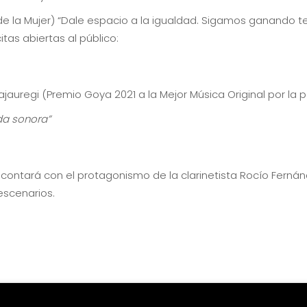
de la Mujer) “Dale espacio a la igualdad. Sigamos ganando t
tas abiertas al público:
jauregi (Premio Goya 2021 a la Mejor Música Original por la p
nda sonora”
ntará con el protagonismo de la clarinetista Rocío Fernánd
escenarios.