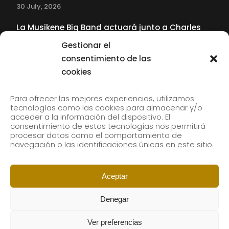
30 July, 2026
La Musikene Big Band actuará junto a Charles
Tolliver en el 61 Jazzaldia
Gestionar el
17 July, 2026
consentimiento de las
cookies
SUBSCRIBE TO OUR NEWSLETTER
Para ofrecer las mejores experiencias, utilizamos
tecnologías como las cookies para almacenar y/o
acceder a la información del dispositivo. El
consentimiento de estas tecnologías nos permitirá
Subscribe to our newsletter to receive our news by
procesar datos como el comportamiento de
email.
navegación o las identificaciones únicas en este sitio.
Aceptar
Denegar
Ver preferencias