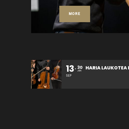
MORE
13
26
30
HARIA LAUKOTEA KONTZERTUA
JUN
SEP
OCT