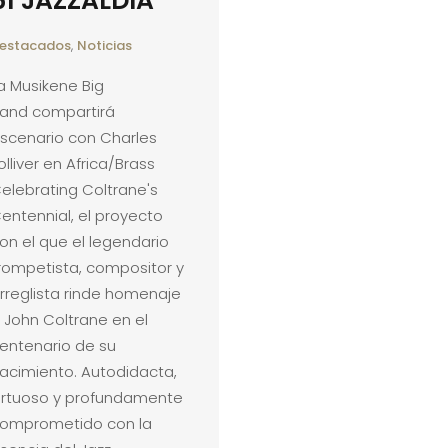
61 JAZZALDIA
estacados
,
Noticias
a Musikene Big
and compartirá
scenario con Charles
olliver en Africa/Brass
elebrating Coltrane's
entennial, el proyecto
on el que el legendario
rompetista, compositor y
rreglista rinde homenaje
 John Coltrane en el
entenario de su
acimiento. Autodidacta,
irtuoso y profundamente
omprometido con la