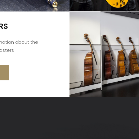
RS
rmation about the
asters