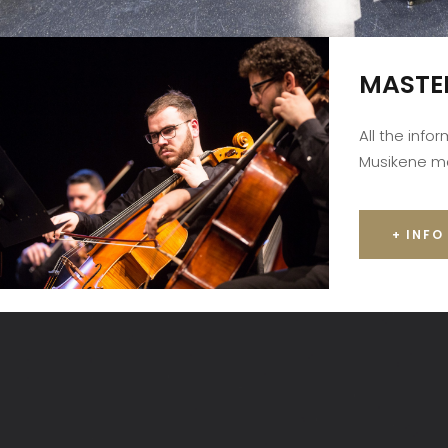
MASTE
All the info
Musikene m
+ INFO