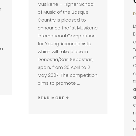
Musikene – Higher School
e
of Music of the Basque
D
Country is pleased to
L
announce the 1st Musikene
B
International Competition
e
for Young Accordionists,
la
T
which will take place in
C
Donostia/San Sebastián,
C
Spain, from 30 April to 2
c
May 2027. The competition
t
aims to promote
a
a
READ MORE
c
n
v
c