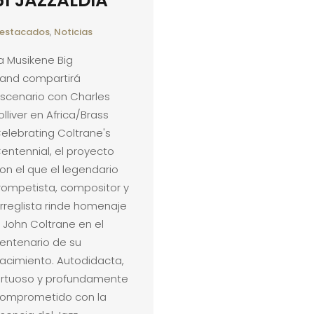
61 JAZZALDIA
estacados
,
Noticias
a Musikene Big
and compartirá
scenario con Charles
olliver en Africa/Brass
elebrating Coltrane's
entennial, el proyecto
on el que el legendario
rompetista, compositor y
rreglista rinde homenaje
 John Coltrane en el
entenario de su
acimiento. Autodidacta,
irtuoso y profundamente
omprometido con la