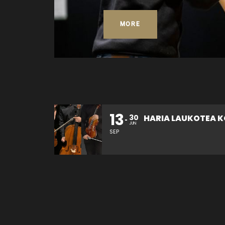
MORE
13
26
30
HARIA LAUKOTEA KONTZERTUA
JUN
SEP
OCT