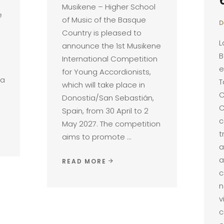
Musikene – Higher School
e
of Music of the Basque
D
Country is pleased to
L
announce the 1st Musikene
B
International Competition
e
for Young Accordionists,
la
T
which will take place in
C
Donostia/San Sebastián,
C
Spain, from 30 April to 2
c
May 2027. The competition
t
aims to promote
a
a
READ MORE
c
n
v
c