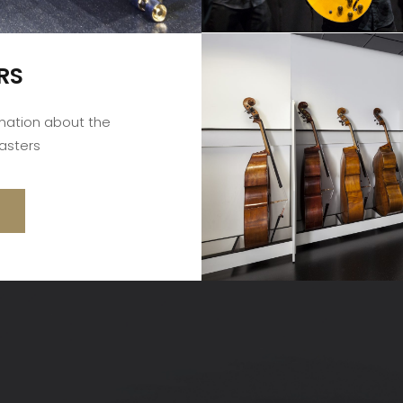
RS
rmation about the
asters