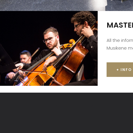
MASTE
All the info
Musikene m
+ INFO