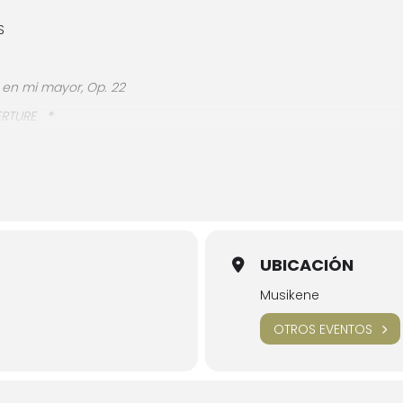
S
en mi mayor, Op. 22
ERTURE
*
e cuerda
UBICACIÓN
a persona podrá recoger hasta dos invitaciones el mismo día, a 
Musikene
OTROS EVENTOS