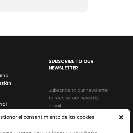
SUBSCRIBE TO OUR
NEWSLETTER
cena
stián
Subscribe to our newsletter
to receive our news by
nal
email.
ng
stionar el consentimiento de las cookies
 mejores experiencias, utilizamos tecnologías