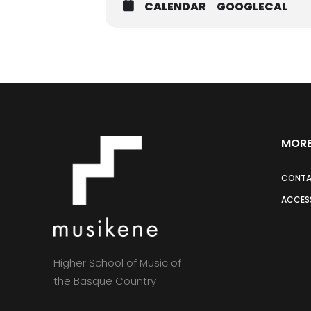
CALENDAR
GOOGLECAL
MORE
CONT
ACCESS
Higher School of Music of
the Basque Country