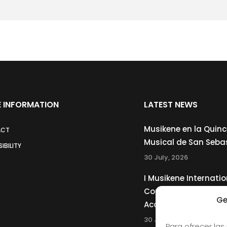
 INFORMATION
LATEST NEWS
Musikene en la Quin
ACT
Musical de San Seba
IBILITY
30 July, 2026
I Musikene Internatio
Competition for You
Ge
Accordionists
30 July, 2026
Para ofrecer las