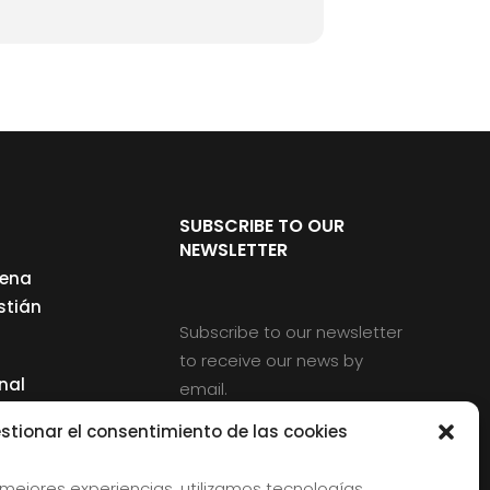
SUBSCRIBE TO OUR
NEWSLETTER
cena
stián
Subscribe to our newsletter
to receive our news by
nal
email.
ng
stionar el consentimiento de las cookies
 mejores experiencias, utilizamos tecnologías