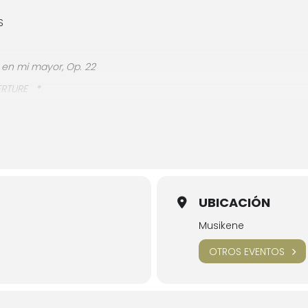
S
en mi mayor, Op. 22
ERTURE
*
e cuerda
UBICACIÓN
a persona podrá recoger hasta dos invitaciones el mismo día, a 
Musikene
OTROS EVENTOS