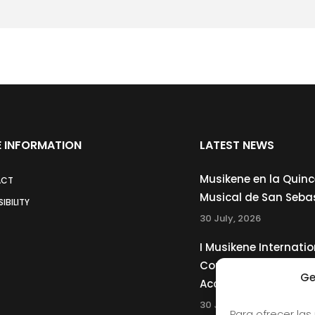
 INFORMATION
LATEST NEWS
Musikene en la Quin
ACT
Musical de San Seba
IBILITY
30 July, 2026
I Musikene Internatio
Competition for You
Ge
Accordionists
30 July, 2026
Para ofrecer las