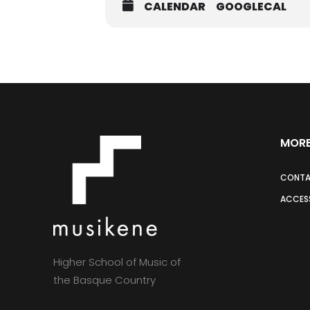
CALENDAR
GOOGLECAL
MORE
CONT
ACCESS
Higher School of Music of
the Basque Country