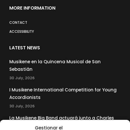
MORE INFORMATION
CONTACT
ACCESSIBILITY
LATEST NEWS
Musikene en la Quincena Musical de San
Sebastián
30 July, 2026
I Musikene International Competition for Young
Accordionists
30 July, 2026
La Musikene Big Band actuará junto a Charles
Tolliver en el 61 Jazzaldia
Gestionar el