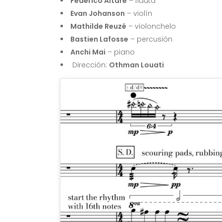
Federico Altare
– flauta
Evan Johanson
– violín
Mathilde Reuzé
– violonchelo
Bastien Lafosse
– percusión
Anchi Mai
– piano
Dirección:
Othman Louati