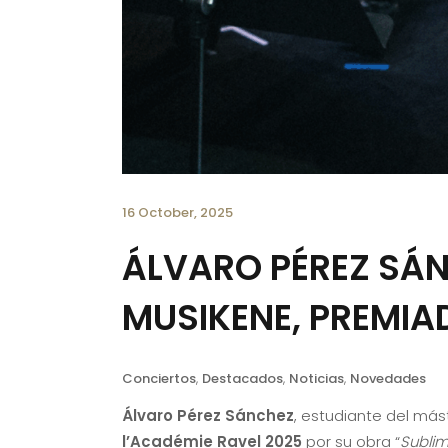
16 October, 2025
ÁLVARO PÉREZ SÁN
MUSIKENE, PREMIAD
Conciertos
,
Destacados
,
Noticias
,
Novedades
Álvaro Pérez Sánchez
, estudiante del má
l’Académie Ravel 2025
por su obra “
Sublim