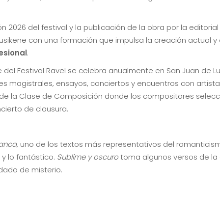
n 2026 del festival y la publicación de la obra por la editoria
usikene con una formación que impulsa la creación actual y
esional
.
del Festival Ravel se celebra anualmente en San Juan de L
s magistrales, ensayos, conciertos y encuentros con artista
n de la Clase de Composición donde los compositores selecc
ierto de clausura.
manca
, uno de los textos más representativos del romanticism
 y lo fantástico.
Sublime y oscuro
toma algunos versos de la 
dado de misterio.