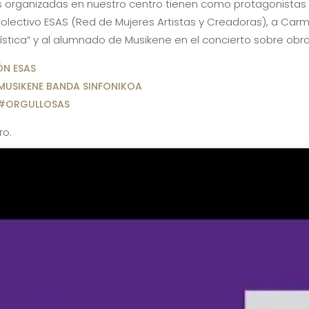
dades organizadas en nuestro centro tienen como protagonistas 
 colectivo ESAS (Red de Mujeres Artistas y Creadoras), a Ca
ística” y al alumnado de Musikene en el concierto sobre ob
ÓN ESAS
MUSIKENE BANDA SINFONIKOA
#ORGULLOSAS
ro.