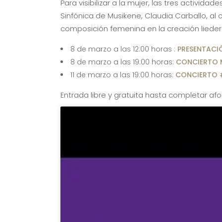
Para visibilizar a la mujer, las tres activi
Sinfónica de Musikene, Claudia Carballo, al
composición femenina en la creación lieder
8 de marzo a las 12:00 horas :
PRESENTACI
8 de marzo a las 19:00 horas:
CONCIERTO 
11 de marzo a las 19:00 horas:
CONCIERTO 
Entrada libre y gratuita hasta completar afo