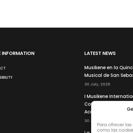
 INFORMATION
LATEST NEWS
Musikene en la Quin
ACT
Musical de San Seba
IBILITY
30 July, 2026
I Musikene Internatio
Competition for You
Ge
Accordionists
30 July, 2026
Para ofrecer las
como las cookie
La Musikene Big Ban