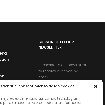
SUBSCRIBE TO OUR
NEWSLETTER
cena
stián
Subscribe to our newsletter
to receive our news by
nal
email.
ng
stionar el consentimiento de las cookies
 mejores experiencias, utilizamos tecnologías
s para almacenar y/o acceder a la información
d