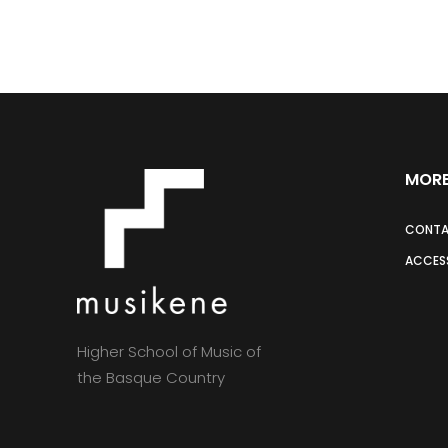
MORE
CONT
ACCESS
Higher School of Music of
the Basque Country