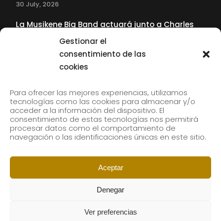
30 July, 2026
La Musikene Big Band actuará junto a Charles
Tolliver en el 61 Jazzaldia
Gestionar el
17 July, 2026
consentimiento de las
cookies
SUBSCRIBE TO OUR NEWSLETTER
Para ofrecer las mejores experiencias, utilizamos
tecnologías como las cookies para almacenar y/o
acceder a la información del dispositivo. El
consentimiento de estas tecnologías nos permitirá
Subscribe to our newsletter to receive our news by
procesar datos como el comportamiento de
email.
navegación o las identificaciones únicas en este sitio.
Aceptar
Denegar
Ver preferencias