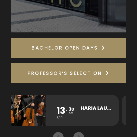
BACHELOR OPEN DAYS
PROFESSOR’S SELECTION
13
26
HARIA LAUKOTEA KONTZERTUA
30
JUN
SEP
OCT