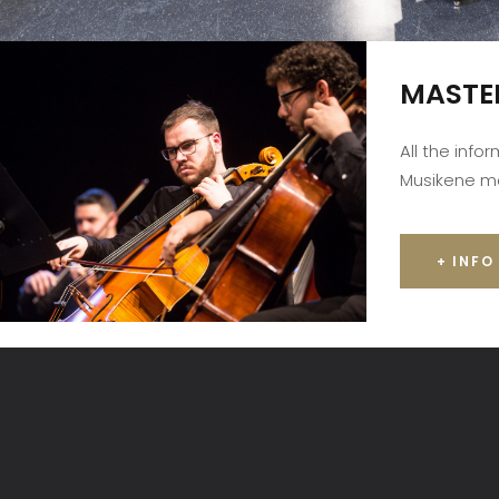
MASTE
All the info
Musikene m
+ INFO