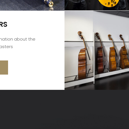
RS
rmation about the
asters