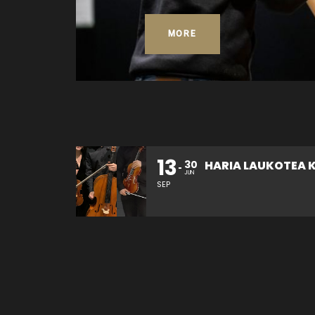
MORE
13
26
30
HARIA LAUKOTEA KONTZERTUA
JUN
SEP
OCT