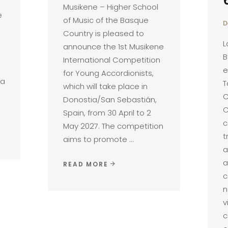
Musikene – Higher School
e
of Music of the Basque
D
Country is pleased to
L
announce the 1st Musikene
B
International Competition
e
for Young Accordionists,
la
T
which will take place in
C
Donostia/San Sebastián,
C
Spain, from 30 April to 2
c
May 2027. The competition
t
aims to promote
a
a
READ MORE
c
n
v
c