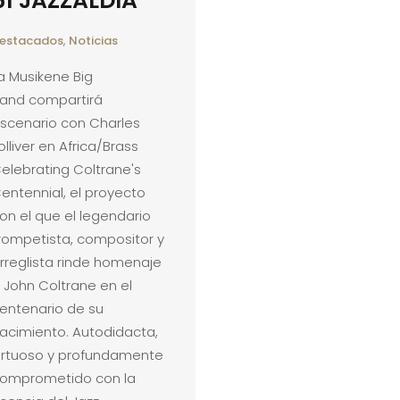
61 JAZZALDIA
estacados
,
Noticias
a Musikene Big
and compartirá
scenario con Charles
olliver en Africa/Brass
elebrating Coltrane's
entennial, el proyecto
on el que el legendario
rompetista, compositor y
rreglista rinde homenaje
 John Coltrane en el
entenario de su
acimiento. Autodidacta,
irtuoso y profundamente
omprometido con la