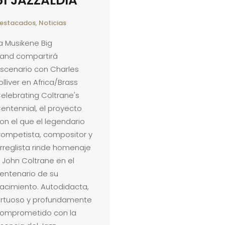
61 JAZZALDIA
estacados
,
Noticias
a Musikene Big
and compartirá
scenario con Charles
olliver en Africa/Brass
elebrating Coltrane's
entennial, el proyecto
on el que el legendario
rompetista, compositor y
rreglista rinde homenaje
 John Coltrane en el
entenario de su
acimiento. Autodidacta,
irtuoso y profundamente
omprometido con la