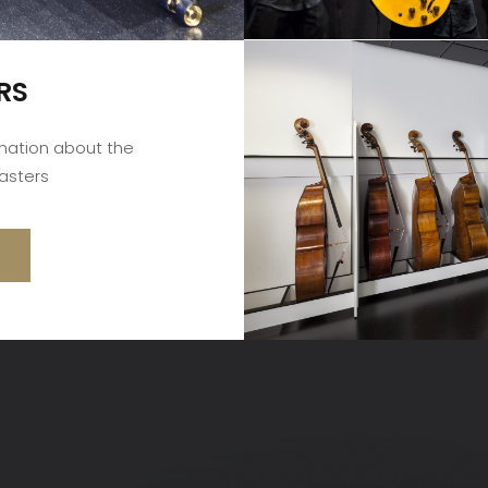
RS
rmation about the
asters