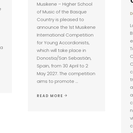
Musikene – Higher School
e
of Music of the Basque
D
Country is pleased to
L
announce the 1st Musikene
B
International Competition
e
for Young Accordionists,
la
T
which will take place in
C
Donostia/San Sebastián,
C
Spain, from 30 April to 2
c
May 2027. The competition
t
aims to promote
a
a
READ MORE
c
n
v
c