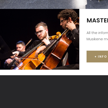
MASTE
All the info
Musikene m
+ INFO