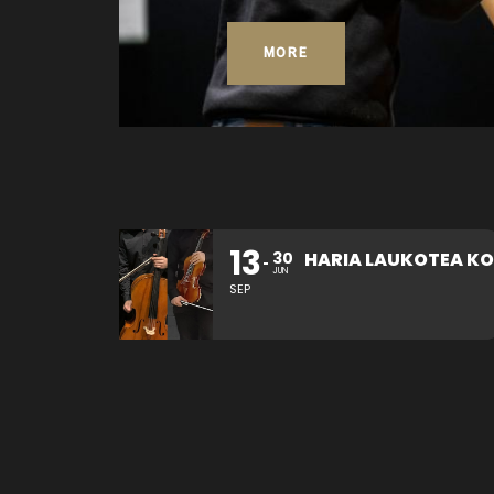
MORE
13
26
30
HARIA LAUKOTEA KONTZERTUA
JUN
SEP
OCT