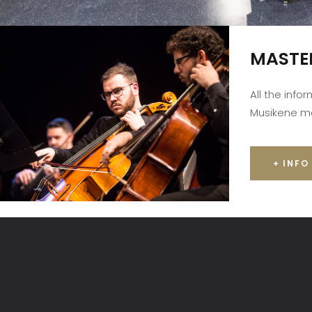
MASTE
All the info
Musikene m
+ INFO