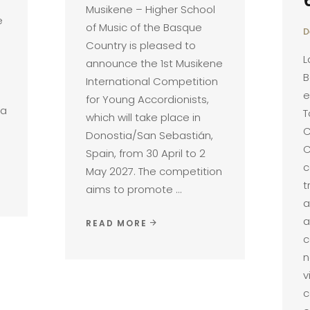
Musikene – Higher School
e
of Music of the Basque
D
Country is pleased to
L
announce the 1st Musikene
B
International Competition
e
for Young Accordionists,
la
T
which will take place in
C
Donostia/San Sebastián,
C
Spain, from 30 April to 2
c
May 2027. The competition
t
aims to promote
a
a
READ MORE
c
n
v
c