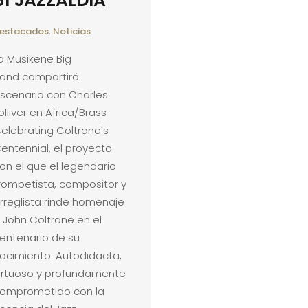
61 JAZZALDIA
estacados
,
Noticias
a Musikene Big
and compartirá
scenario con Charles
olliver en Africa/Brass
elebrating Coltrane's
entennial, el proyecto
on el que el legendario
rompetista, compositor y
rreglista rinde homenaje
 John Coltrane en el
entenario de su
acimiento. Autodidacta,
irtuoso y profundamente
omprometido con la