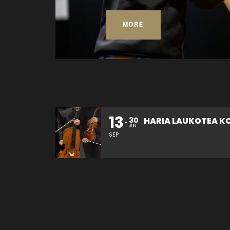
MORE
13
26
30
HARIA LAUKOTEA KONTZERTUA
JUN
SEP
OCT