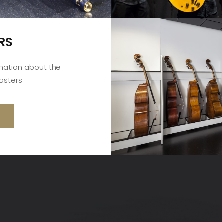
RS
rmation about the
asters