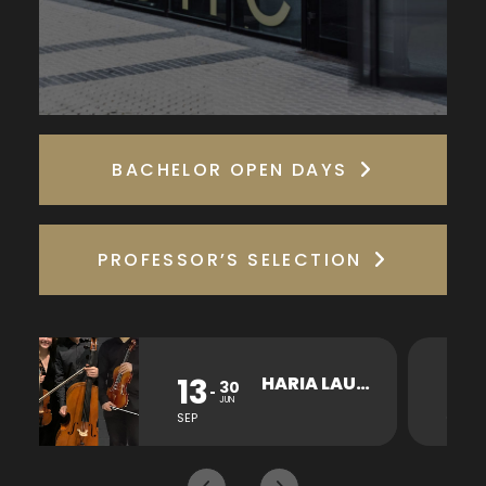
BACHELOR OPEN DAYS
PROFESSOR’S SELECTION
13
26
HARIA LAUKOTEA KONTZERTUA
30
JUN
SEP
OCT