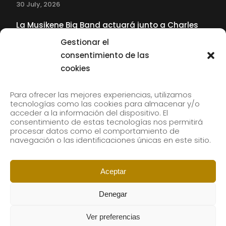
30 July, 2026
La Musikene Big Band actuará junto a Charles
Tolliver en el 61 Jazzaldia
Gestionar el
17 July, 2026
consentimiento de las
cookies
SUBSCRIBE TO OUR NEWSLETTER
Para ofrecer las mejores experiencias, utilizamos
tecnologías como las cookies para almacenar y/o
acceder a la información del dispositivo. El
consentimiento de estas tecnologías nos permitirá
Subscribe to our newsletter to receive our news by
procesar datos como el comportamiento de
email.
navegación o las identificaciones únicas en este sitio.
Aceptar
Denegar
Ver preferencias