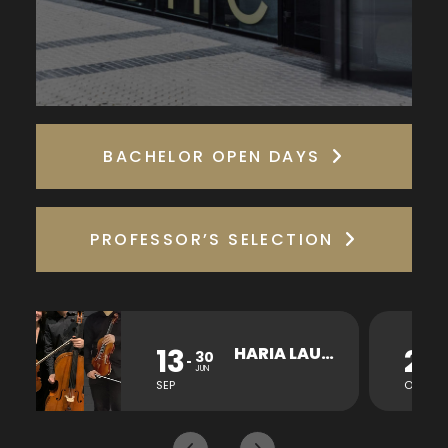
BACHELOR OPEN DAYS
PROFESSOR’S SELECTION
13
26
HARIA LAUKOTEA KONTZERTUA
30
JUN
SEP
OCT