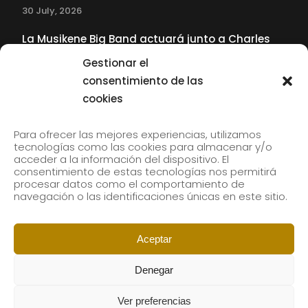
30 July, 2026
La Musikene Big Band actuará junto a Charles
Tolliver en el 61 Jazzaldia
Gestionar el
17 July, 2026
consentimiento de las
cookies
SUBSCRIBE TO OUR NEWSLETTER
Para ofrecer las mejores experiencias, utilizamos
tecnologías como las cookies para almacenar y/o
acceder a la información del dispositivo. El
consentimiento de estas tecnologías nos permitirá
Subscribe to our newsletter to receive our news by
procesar datos como el comportamiento de
email.
navegación o las identificaciones únicas en este sitio.
Aceptar
Denegar
Ver preferencias