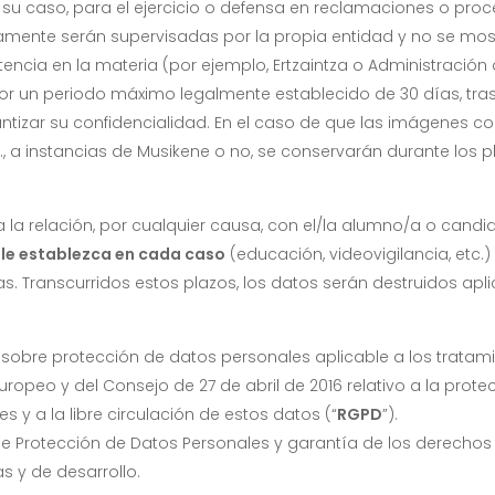
 su caso, para el ejercicio o defensa en reclamaciones o proc
mente serán supervisadas por la propia entidad y no se mostr
ncia en la materia (por ejemplo, Ertzaintza o Administración 
or un periodo máximo legalmente establecido de 30 días, tras
izar su confidencialidad. En el caso de que las imágenes con
tc., a instancias de Musikene o no, se conservarán durante los
a la relación, por cualquier causa, con el/la alumno/a o cand
ble establezca en cada caso
(educación, videovigilancia, etc.
itas. Transcurridos estos plazos, los datos serán destruidos 
 sobre protección de datos personales aplicable a los tratami
opeo y del Consejo de 27 de abril de 2016 relativo a la prote
 y a la libre circulación de estos datos (“
RGPD
”).
de Protección de Datos Personales y garantía de los derechos d
 y de desarrollo.