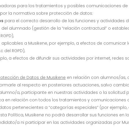
madoras para los tratamientos y posibles comunicaciones de d
 por la normativa sobre protección de datos:
os
para el correcto desarrollo de las funciones y actividades 
 del alumnado (gestión de la “relación contractual” o establ
 RGPD),
s
aplicables a Musikene, por ejemplo, a efectos de comunicar
.c del RGPD),
o, a efectos de difundir sus actividades por internet, redes soc
Protección de Datos de Musikene
en relación con alumnos/as, c
formarle al respecto en posteriores actuaciones, salvo cambio
lumno/a, participante en nuestras actividades o la solicitud p
ca en relación con todos los tratamientos y comunicaciones de
datos pertenecientes a “categorías especiales” (por ejemplo,
sta Política, Musikene no podrá desarrollar sus funciones en l
didato/a ni participar en las actividades organizadas por Mus