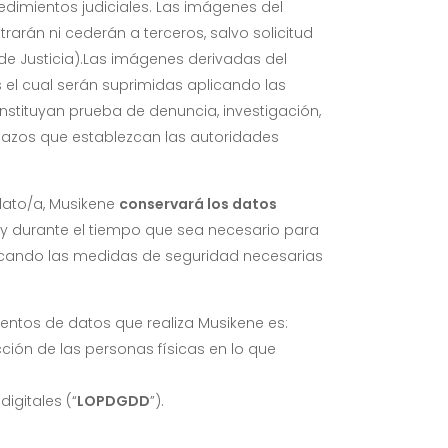
edimientos judiciales. Las imágenes del
arán ni cederán a terceros, salvo solicitud
de Justicia).Las imágenes derivadas del
 el cual serán suprimidas aplicando las
stituyan prueba de denuncia, investigación,
 plazos que establezcan las autoridades
idato/a, Musikene
conservará los datos
) y durante el tiempo que sea necesario para
aplicando las medidas de seguridad necesarias
entos de datos que realiza Musikene es:
cción de las personas físicas en lo que
igitales (“
LOPDGDD
”).