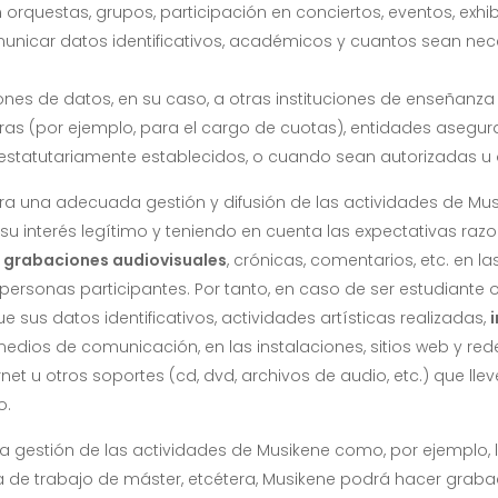
n orquestas, grupos, participación en conciertos, eventos, exh
municar datos identificativos, académicos y cuantos sean ne
es de datos, en su caso, a otras instituciones de enseñanza 
ras (por ejemplo, para el cargo de cuotas), entidades asegur
estatutariamente establecidos, o cuando sean autorizadas u o
ara una adecuada gestión y difusión de las actividades de Mus
 a su interés legítimo y teniendo en cuenta las expectativas ra
, grabaciones audiovisuales
, crónicas, comentarios, etc. en la
personas participantes. Por tanto, en caso de ser estudiante o
sus datos identificativos, actividades artísticas realizadas,
edios de comunicación, en las instalaciones, sitios web y rede
rnet u otros soportes (cd, dvd, archivos de audio, etc.) que ll
o.
 gestión de las actividades de Musikene como, por ejemplo, 
a de trabajo de máster, etcétera, Musikene podrá hacer graba