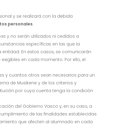
ional y se realizará con la debida
tos personales
.
as y no serán utilizados ni cedidos a
rcunstancias específicas en las que la
a entidad. En estos casos, se comunicarán
exigibles en cada momento. Por ello, el
ades y cuantos otros sean necesarios para un
rna de Musikene y de los criterios y
tución por cuya cuenta tenga la condición
ación del Gobierno Vasco y, en su caso, a
mplimiento de las finalidades establecidas
cionamiento que afecten al alumnado en cada