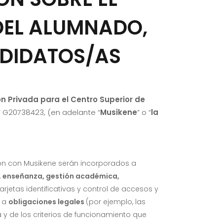
DEL ALUMNADO,
NDIDATOS/AS
n Privada para el Centro Superior de
F G20738423, (en adelante “
Musikene
” o “
la
ción con Musikene serán incorporados a
, enseñanza, gestión académica,
jetas identificativas y control de accesos y
o a
obligaciones legales
(por ejemplo, las
a y de los criterios de funcionamiento que