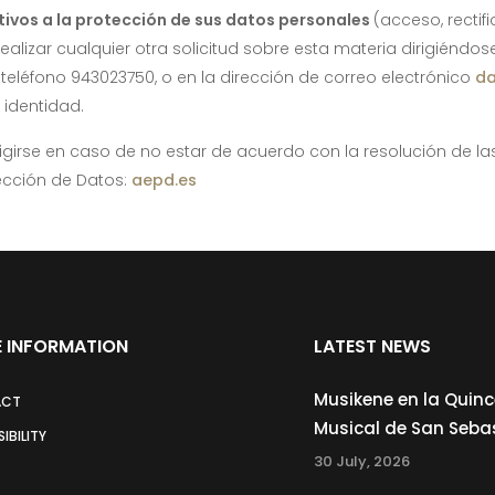
tivos a la protección de sus datos personales
(acceso, rectifi
ealizar cualquier otra solicitud sobre esta materia dirigiéndose
teléfono 943023750, o en la dirección de correo electrónico
da
identidad.
igirse en caso de no estar de acuerdo con la resolución de la
ección de Datos:
aepd.es
 INFORMATION
LATEST NEWS
Musikene en la Quin
ACT
Musical de San Seba
IBILITY
30 July, 2026