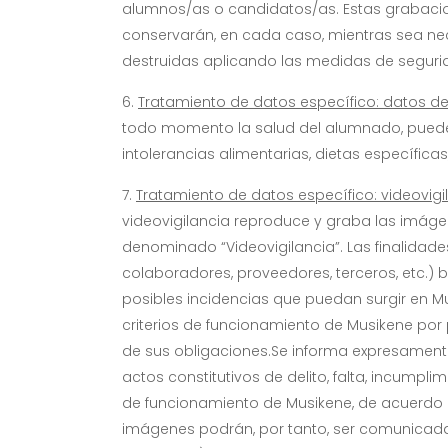
alumnos/as o candidatos/as. Estas grabacion
conservarán, en cada caso, mientras sea nec
destruidas aplicando las medidas de segurid
Tratamiento de datos específico: datos de
todo momento la salud del alumnado, puede 
intolerancias alimentarias, dietas específica
Tratamiento de datos específico: videovigi
videovigilancia reproduce y graba las imág
denominado “Videovigilancia”. Las finalidad
colaboradores, proveedores, terceros, etc.) b
posibles incidencias que puedan surgir en Mu
criterios de funcionamiento de Musikene por
de sus obligaciones.Se informa expresamente
actos constitutivos de delito, falta, incump
de funcionamiento de Musikene, de acuerdo 
imágenes podrán, por tanto, ser comunicadas