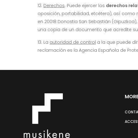
Derechos
. Puede ejercer los
derechos rela
oposición, portabilidad, etcétera), así como r
en 20018 Donostia San Sebastián (Gipuzkoa), 
una copia de un documento que acredite su 
La
autoridad de control
a la que puede dir
reclamación es la Agencia Española de Prot
MORE
CONT
ACCESS