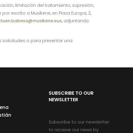
cación, limitación del tratamiento, supresión,
 por escrito a Musikene, en Plaza Europa, 2,
tuen.babesa@musikene.eus
, adjuntando
s solicitudes o para presentar una
SUBSCRIBE TO OUR
NEWSLETTER
cena
stián
Subscribe to our newsletter
to receive our news by