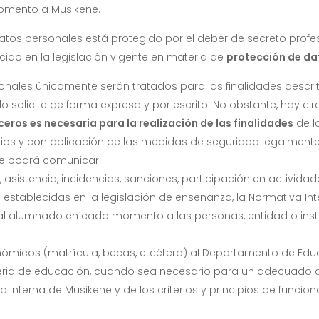
momento a Musikene.
 datos personales está protegido por el deber de secreto profes
cido en la legislación vigente en materia de
protección de da
onales únicamente serán tratados para las finalidades descrit
lo solicite de forma expresa y por escrito. No obstante, hay ci
ros es necesaria para la realización de las finalidades
de l
os y con aplicación de las medidas de seguridad legalmente 
e podrá comunicar:
 asistencia, incidencias, sanciones, participación en activid
stablecidas en la legislación de enseñanza, la Normativa Inte
 al alumnado en cada momento a las personas, entidad o insti
nómicos (matrícula, becas, etcétera) al Departamento de Educ
ria de educación, cuando sea necesario para un adecuado cu
va Interna de Musikene y de los criterios y principios de fun