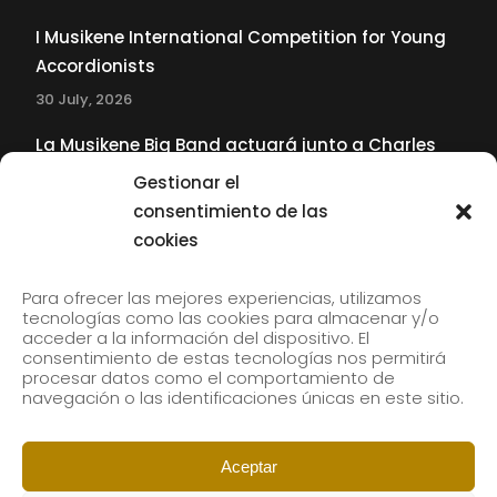
I Musikene International Competition for Young
Accordionists
30 July, 2026
La Musikene Big Band actuará junto a Charles
Tolliver en el 61 Jazzaldia
Gestionar el
17 July, 2026
consentimiento de las
cookies
SUBSCRIBE TO OUR NEWSLETTER
Para ofrecer las mejores experiencias, utilizamos
tecnologías como las cookies para almacenar y/o
acceder a la información del dispositivo. El
consentimiento de estas tecnologías nos permitirá
Subscribe to our newsletter to receive our news by
procesar datos como el comportamiento de
email.
navegación o las identificaciones únicas en este sitio.
Aceptar