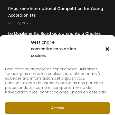
I Musikene International Competition for Young
Accordionists
30 July, 2026
La Musikene Big Band actuará junto a Charles
Tolliver en el 61 Jazzaldia
Gestionar el
17 July, 2026
consentimiento de las
cookies
SUBSCRIBE TO OUR NEWSLETTER
Para ofrecer las mejores experiencias, utilizamos
tecnologías como las cookies para almacenar y/o
acceder a la información del dispositivo. El
consentimiento de estas tecnologías nos permitirá
Subscribe to our newsletter to receive our news by
procesar datos como el comportamiento de
email.
navegación o las identificaciones únicas en este sitio.
Aceptar