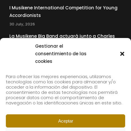
I Musikene International Competition for Young
Accordionists
30 July, 2026
La Musikene Big Band actuará junto a Charles
Tolliver en el 61 Jazzaldia
Gestionar el
17 July, 2026
consentimiento de las
cookies
SUBSCRIBE TO OUR NEWSLETTER
Para ofrecer las mejores experiencias, utilizamos
tecnologías como las cookies para almacenar y/o
acceder a la información del dispositivo. El
consentimiento de estas tecnologías nos permitirá
Subscribe to our newsletter to receive our news by
procesar datos como el comportamiento de
email.
navegación o las identificaciones únicas en este sitio.
Aceptar