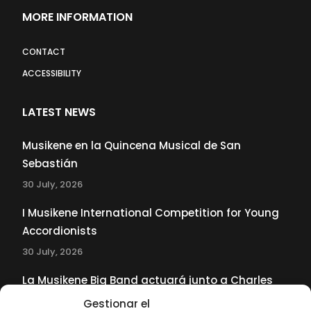
MORE INFORMATION
CONTACT
ACCESSIBILITY
LATEST NEWS
Musikene en la Quincena Musical de San
Sebastián
30 July, 2026
I Musikene International Competition for Young
Accordionists
30 July, 2026
La Musikene Big Band actuará junto a Charles
Tolliver en el 61 Jazzaldia
Gestionar el