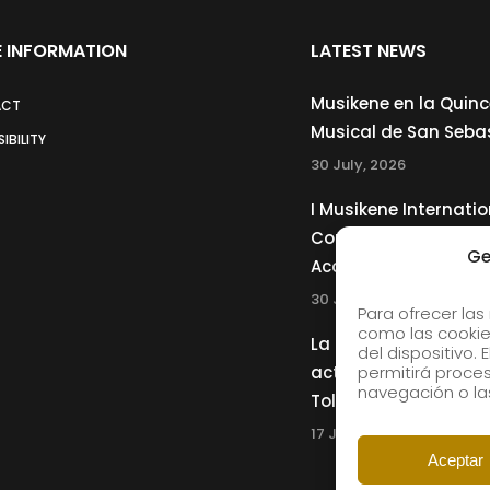
 INFORMATION
LATEST NEWS
Musikene en la Quin
ACT
Musical de San Seba
IBILITY
30 July, 2026
I Musikene Internatio
Competition for You
Ge
Accordionists
30 July, 2026
Para ofrecer las
como las cookie
La Musikene Big Ban
del dispositivo.
actuará junto a Cha
permitirá proc
navegación o las
Tolliver en el 61 Jazz
17 July, 2026
Aceptar