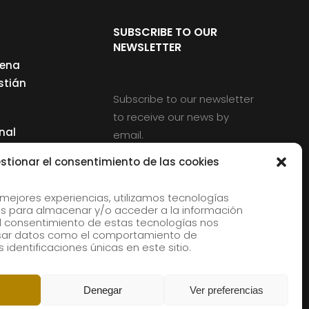
SUBSCRIBE TO OUR
NEWSLETTER
cena
stián
Subscribe to our newsletter
to receive our news by
nal
email.
ng
stionar el consentimiento de las cookies
 mejores experiencias, utilizamos tecnologías
s para almacenar y/o acceder a la información
d
 El consentimiento de estas tecnologías nos
rles
esar datos como el comportamiento de
 identificaciones únicas en este sitio.
aldia
Denegar
Ver preferencias