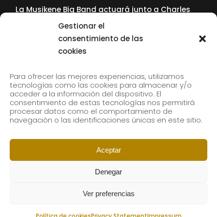
La Musikene Big Band actuará junto a Charles
Tolliver en el 61 Jazzaldia
Gestionar el
17 July, 2026
consentimiento de las
cookies
SUBSCRIBE TO OUR NEWSLETTER
Para ofrecer las mejores experiencias, utilizamos
tecnologías como las cookies para almacenar y/o
acceder a la información del dispositivo. El
consentimiento de estas tecnologías nos permitirá
Subscribe to our newsletter to receive our news by
procesar datos como el comportamiento de
email.
navegación o las identificaciones únicas en este sitio.
Aceptar
Denegar
Ver preferencias
Política de cookies
Privacy Statement
Impressum