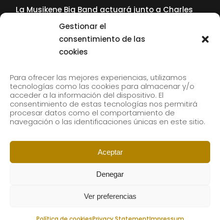
La Musikene Big Band actuará junto a Charles
Tolliver en el 61 Jazzaldia
Gestionar el
17 July, 2026
consentimiento de las
cookies
SUBSCRIBE TO OUR NEWSLETTER
Para ofrecer las mejores experiencias, utilizamos
tecnologías como las cookies para almacenar y/o
acceder a la información del dispositivo. El
consentimiento de estas tecnologías nos permitirá
Subscribe to our newsletter to receive our news by
procesar datos como el comportamiento de
email.
navegación o las identificaciones únicas en este sitio.
Aceptar
Denegar
Ver preferencias
Política de cookies
Privacy Statement
Impressum