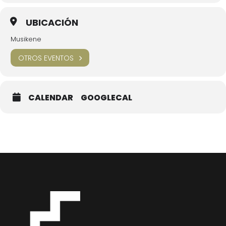
La entrada al concierto será libre y gratuito hasta completar
aforo.
UBICACIÓN
Musikene
OTROS EVENTOS
CALENDAR
GOOGLECAL