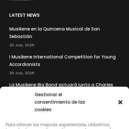
LATEST NEWS
Musikene en la Quincena Musical de San
Sebastián
30 July, 2026
I Musikene International Competition for Young
Accordionists
30 July, 2026
La Musikene Big Band actuará junto a Charles
Tolliver en el 61 Jazzaldia
Gestionar el
17 July, 2026
consentimiento de las
cookies
SUBSCRIBE TO OUR NEWSLETTER
Para ofrecer las mejores experiencias, utilizamos