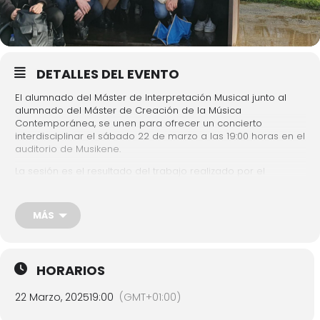
DETALLES DEL EVENTO
El alumnado del Máster de Interpretación Musical junto al
alumnado del Máster de Creación de la Música
Contemporánea, se unen para ofrecer un concierto
interdisciplinar el sábado 22 de marzo a las 19:00 horas en el
auditorio de Musikene.
La sesión es el resultado del trabajo realizado por el
alumnado en la asignatura Proyectos de Creación
Interdisciplinar impartida por la profesora María Eugenia LUC.
El alumnado presentará 7 proyectos que han creado,
MÁS
diseñando las relaciones estructurales entre las diferentes
disciplinas artísticas y la música, y de esta forma han
desarrollado proyectos de innovación musical desde una
perspectiva multidisciplinar en el ámbito de la creación e
HORARIOS
interpretación musical.
22 Marzo, 2025
19:00
(GMT+01:00)
Programa
aquí