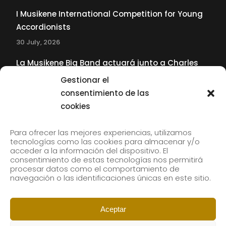
I Musikene International Competition for Young
Accordionists
30 July, 2026
La Musikene Big Band actuará junto a Charles
Tolliver en el 61 Jazzaldia
Gestionar el
17 July, 2026
consentimiento de las
cookies
SUBSCRIBE TO OUR NEWSLETTER
Para ofrecer las mejores experiencias, utilizamos
tecnologías como las cookies para almacenar y/o
acceder a la información del dispositivo. El
consentimiento de estas tecnologías nos permitirá
Subscribe to our newsletter to receive our news by
procesar datos como el comportamiento de
email.
navegación o las identificaciones únicas en este sitio.
Aceptar