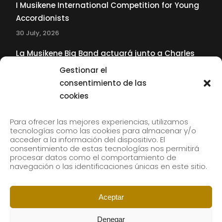
I Musikene International Competition for Young
Accordionists
30 July, 2026
La Musikene Big Band actuará junto a Charles
Tolliver en el 61 Jazzaldia
Gestionar el
17 July, 2026
consentimiento de las
cookies
SUBSCRIBE TO OUR NEWSLETTER
Para ofrecer las mejores experiencias, utilizamos
tecnologías como las cookies para almacenar y/o
acceder a la información del dispositivo. El
consentimiento de estas tecnologías nos permitirá
Subscribe to our newsletter to receive our news by
procesar datos como el comportamiento de
email.
navegación o las identificaciones únicas en este sitio.
Aceptar
Denegar