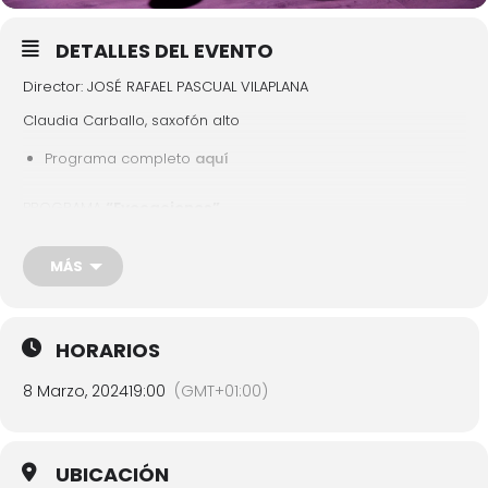
DETALLES DEL EVENTO
Director: JOSÉ RAFAEL PASCUAL VILAPLANA
Claudia Carballo, saxofón alto
Programa completo
aquí
PROGRAMA
“Evocaciones”
P. Huber:
Evocazioni
MÁS
A. Waignein:
Rapsodia para saxofón alto y orquesta
S. Quinto Serna:
Rapsodia Hernandiana
P. Sparke:
Symphonic Metamorphosis on Themes from Saint
HORARIOS
Saëns 3rd Symphony
8 Marzo, 2024
19:00
(GMT+01:00)
Entrada libre y gratuita hasta completar aforo
UBICACIÓN