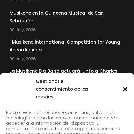
Musikene en la Quincena Musical de San
Sebastián
30 July, 2026
I Musikene International Competition for Young
Accordionists
30 July, 2026
La Musikene Big Band actuará junto a Charles
Tolliver en el 61 Jazzaldia
Gestionar el
17 July, 2026
consentimiento de las
cookies
SUBSCRIBE TO OUR NEWSLETTER
Para ofrecer las mejores experiencias, utilizamos
tecnologías como las cookies para almacenar y/o
acceder a la información del dispositivo. El
consentimiento de estas tecnologías nos permitirá
Subscribe to our newsletter to receive our news by
procesar datos como el comportamiento de