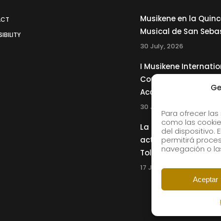
Musikene en la Quin
ACT
Musical de San Seba
IBILITY
30 July, 2026
I Musikene Internatio
Competition for You
Ge
Accordionists
30 July, 2026
Para ofrecer las
como las cookie
La Musikene Big Ban
del dispositivo.
actuará junto a Cha
permitirá proc
navegación o las
Tolliver en el 61 Jazz
17 July, 2026
Aceptar