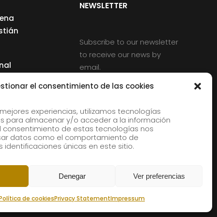
NEWSLETTER
cena
stián
Subscribe to our newsletter
to receive our news by
nal
email.
ng
stionar el consentimiento de las cookies
 mejores experiencias, utilizamos tecnologías
s para almacenar y/o acceder a la información
d
 El consentimiento de estas tecnologías nos
rles
esar datos como el comportamiento de
 identificaciones únicas en este sitio.
aldia
Denegar
Ver preferencias
Política de cookies
Privacy Statement
Impressum