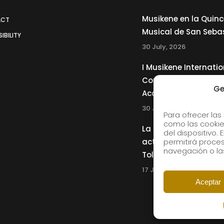
Musikene en la Quin
ACT
Musical de San Seba
IBILITY
30 July, 2026
I Musikene Internatio
Competition for You
Ge
Accordionists
30 July, 2026
Para ofrecer las
como las cookie
La Musikene Big Ban
del dispositivo.
actuará junto a Cha
permitirá proc
navegación o las
Tolliver en el 61 Jazz
17 July, 2026
Aceptar