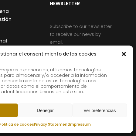
NEWSLETTER
cena
stián
Subscribe to our newsletter
to receive our news by
nal
email.
ng
stionar el consentimiento de las cookies
 mejores experiencias, utilizamos tecnologías
s para almacenar y/o acceder a la información
d
 El consentimiento de estas tecnologías nos
rles
esar datos como el comportamiento de
 identificaciones únicas en este sitio.
aldia
Denegar
Ver preferencias
Política de cookies
Privacy Statement
Impressum