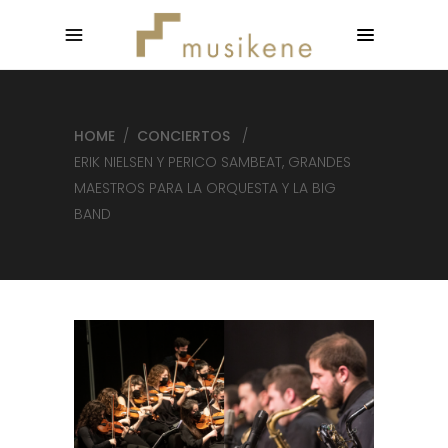
HOME
/
CONCIERTOS
/
ERIK NIELSEN Y PERICO SAMBEAT, GRANDES
MAESTROS PARA LA ORQUESTA Y LA BIG
BAND