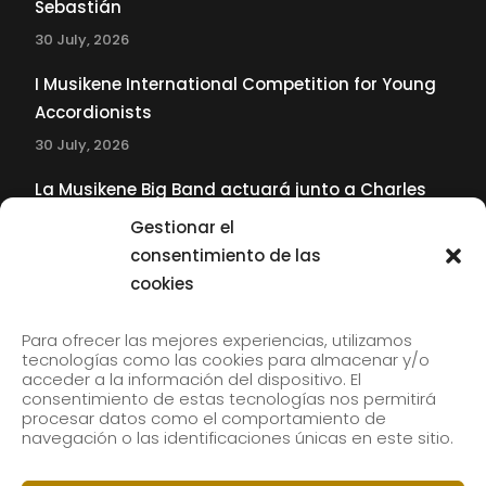
Sebastián
30 July, 2026
I Musikene International Competition for Young
Accordionists
30 July, 2026
La Musikene Big Band actuará junto a Charles
Tolliver en el 61 Jazzaldia
Gestionar el
17 July, 2026
consentimiento de las
cookies
SUBSCRIBE TO OUR NEWSLETTER
Para ofrecer las mejores experiencias, utilizamos
tecnologías como las cookies para almacenar y/o
acceder a la información del dispositivo. El
consentimiento de estas tecnologías nos permitirá
Subscribe to our newsletter to receive our news by
procesar datos como el comportamiento de
email.
navegación o las identificaciones únicas en este sitio.